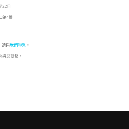
至22日
二館4樓
，請與
我們聯繫
。
快與您聯繫。