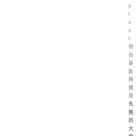
p
l
a
s
t
很
自
豪
能
夠
運
用
先
進
的
大