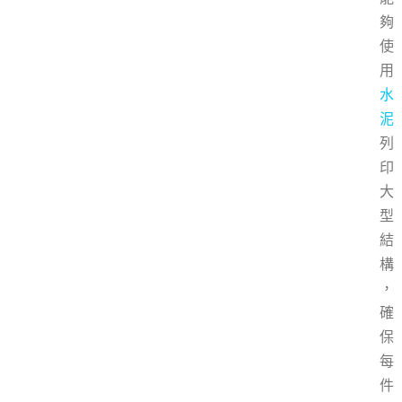
夠
使
用
水
泥
列
印
大
型
結
構
，
確
保
每
件