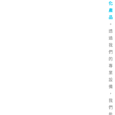
化
產
品
。
透
過
我
們
的
專
業
設
備
，
我
們
能