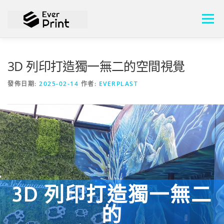
選單
關於頡懋
設計方案
成功案例
3D 列印打造獨一無二的空間視覺
發佈日期:
2025-02-14
作者:
EVERPLAST
水泥押出3D列印機
膠粒積層3D列印機
最新消息
連絡我們
中文 (台灣)
English
中文 (台灣)
3D 列印打造獨一無二
的