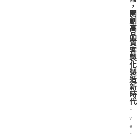
，
開
創
高
品
質
客
製
化
製
造
新
時
代
E
v
e
r