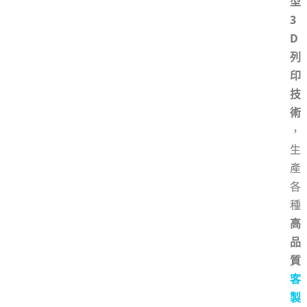
型
3
D
列
印
技
術
，
生
產
各
種
高
品
質
客
製