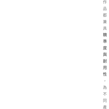
作
品
都
兼
具
精
準
度
與
耐
用
性
，
為
不
同
產