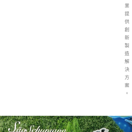
業
提
供
創
新
製
造
解
決
方
案
。