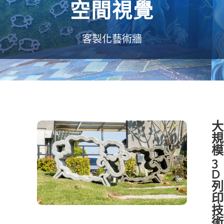
空間視覺
客製化藝術牆
大
規
模
3
D
列
印
技
術