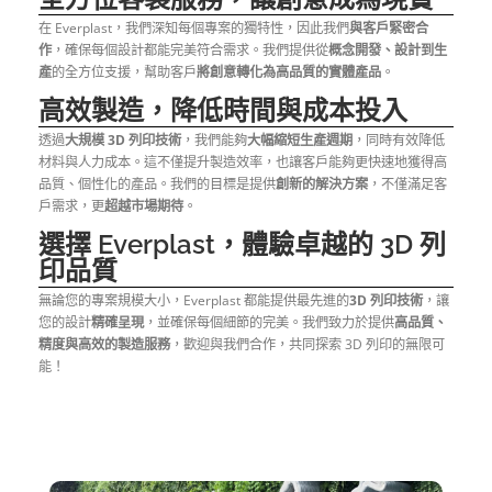
在 Everplast，我們深知每個專案的獨特性，因此我們
與客戶緊密合
作
，確保每個設計都能完美符合需求。我們提供從
概念開發、設計到生
產
的全方位支援，幫助客戶
將創意轉化為高品質的實體產品
。
高效製造，降低時間與成本投入
透過
大規模 3D 列印技術
，我們能夠
大幅縮短生產週期
，同時有效降低
材料與人力成本。這不僅提升製造效率，也讓客戶能夠更快速地獲得高
品質、個性化的產品。我們的目標是提供
創新的解決方案
，不僅滿足客
戶需求，更
超越市場期待
。
選擇 Everplast，體驗卓越的 3D 列
印品質
無論您的專案規模大小，Everplast 都能提供最先進的
3D 列印技術
，讓
您的設計
精確呈現
，並確保每個細節的完美。我們致力於提供
高品質、
精度與高效的製造服務
，歡迎與我們合作，共同探索 3D 列印的無限可
能！