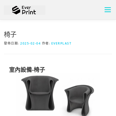
選單
關於頡懋
設計方案
成功案例
椅子
發佈日期:
2025-02-04
作者:
EVERPLAST
水泥押出3D列印機
膠粒積層3D列印機
最新消息
連絡我們
中文 (台灣)
室內設備-椅子
English
中文 (台灣)