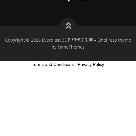
Copyright © 2026 Everplast 3D列印代工生產
–
OnePress
theme
by FameThemes
Terms and Conditions
-
Privacy Policy