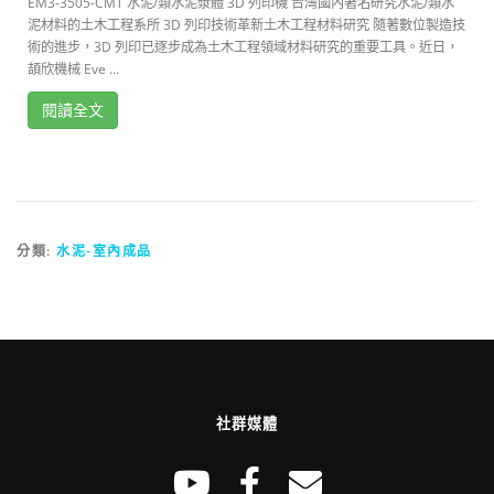
EM3-3505-CMT 水泥/類水泥漿體 3D 列印機 台灣國內著名研究水泥/類水
泥材料的土木工程系所 3D 列印技術革新土木工程材料研究 隨著數位製造技
術的進步，3D 列印已逐步成為土木工程領域材料研究的重要工具。近日，
頡欣機械 Eve ...
閱讀全文
分類:
水泥-室內成品
社群媒體