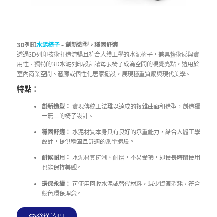
3D列印
水泥椅子
– 創新造型，穩固舒適
透過3D列印技術打造流暢且符合人體工學的水泥椅子，兼具藝術感與實
用性。獨特的3D水泥列印設計讓每張椅子成為空間的視覺亮點，適用於
室內商業空間、藝廊或個性化居家擺設，展現穩重質感與現代美學。
特點：
創新造型：
實現傳統工法難以達成的複雜曲面和造型，創造獨
一無二的椅子設計。
穩固舒適：
水泥材質本身具有良好的承重能力，結合人體工學
設計，提供穩固且舒適的乘坐體驗。
耐候耐用：
水泥材質抗潮、耐磨，不易受損，即使長時間使用
也能保持美觀。
環保永續：
可使用回收水泥或替代材料，減少資源消耗，符合
綠色環保理念。
發送詢問