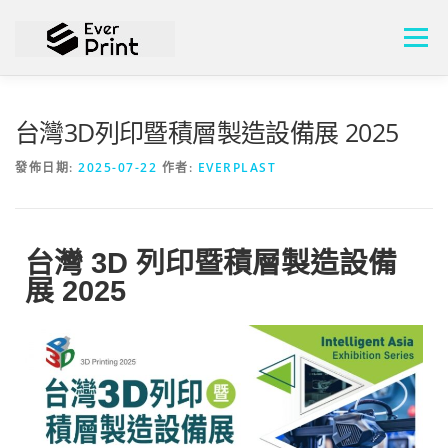
選單
關於頡懋
設計方案
成功案例
台灣3D列印暨積層製造設備展 2025
發佈日期:
2025-07-22
作者:
EVERPLAST
水泥押出3D列印機
膠粒積層3D列印機
最新消息
台灣 3D 列印暨積層製造設備
連絡我們
中文 (台灣)
展 2025
English
中文 (台灣)